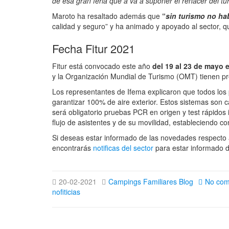
de esa gran feria que a va a suponer el renacer del tu
Maroto ha resaltado además que
“
sin turismo no ha
calidad y seguro” y ha animado y apoyado al sector, q
Fecha Fitur 2021
Fitur está convocado este año
del 19 al 23 de mayo 
y la Organización Mundial de Turismo (OMT) tienen pre
Los representantes de Ifema explicaron que todos los
garantizar 100% de aire exterior. Estos sistemas son
será obligatorio pruebas PCR en origen y test rápidos 
flujo de asistentes y de su movilidad, estableciendo co
Si deseas estar informado de las novedades respecto a
encontrarás
notificas del sector
para estar informado 
20-02-2021
Campings Familiares Blog
No co
nofiticias