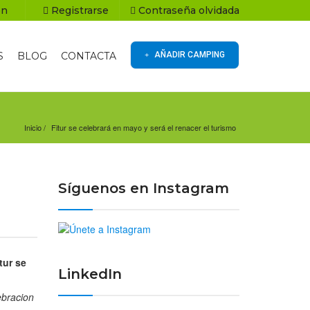
ón
Registrarse
Contraseña olvidada
S
BLOG
CONTACTA
AÑADIR CAMPING
Inicio
Fitur se celebrará en mayo y será el renacer el turismo
Síguenos en Instagram
tur se
LinkedIn
ebracion