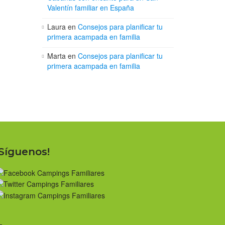
Valentín familiar en España
Laura
en
Consejos para planificar tu
primera acampada en familia
Marta
en
Consejos para planificar tu
primera acampada en familia
¡Síguenos!