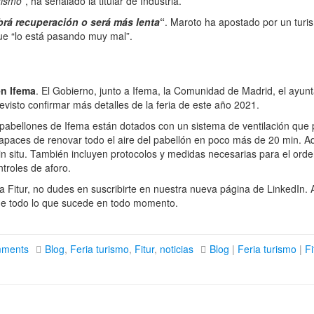
rismo”
, ha señalado la titular de Industria.
brá recuperación o será más lenta
“
. Maroto ha apostado por un turi
ue “lo está pasando muy mal”.
en Ifema
. El Gobierno, junto a Ifema, la Comunidad de Madrid, el ayun
visto confirmar más detalles de la feria de este año 2021.
 pabellones de Ifema están dotados con un sistema de ventilación que 
 capaces de renovar todo el aire del pabellón en poco más de 20 min. 
in situ. También incluyen protocolos y medidas necesarias para el orde
ntroles de aforo.
 Fitur, no dudes en suscribirte en nuestra nueva página de LinkedIn. A
de todo lo que sucede en todo momento.
mments
Blog
,
Feria turismo
,
Fitur
,
noticias
Blog
|
Feria turismo
|
Fi