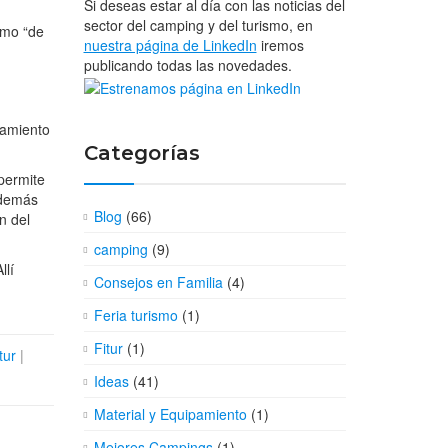
Si deseas estar al día con las noticias del
sector del camping y del turismo, en
smo “de
nuestra página de LinkedIn
iremos
publicando todas las novedades.
tamiento
Categorías
permite
Además
Blog
(66)
n del
camping
(9)
llí
Consejos en Familia
(4)
Feria turismo
(1)
Fitur
(1)
tur
|
Ideas
(41)
Material y Equipamiento
(1)
Mejores Campings
(1)