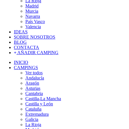
La Rioja
Madrid
Murcia
Navarra
País Vasco
Valencia
IDEAS
SOBRE NOSOTROS
BLOG
CONTACTA
AÑADIR CAMPING
INICIO
CAMPINGS
Ver todos
Andalucía
Aragón
Asturias
Cantabria
Castilla-La Mancha
Castilla y León
Cataluña
Extremadura
Galicia
La Rioja