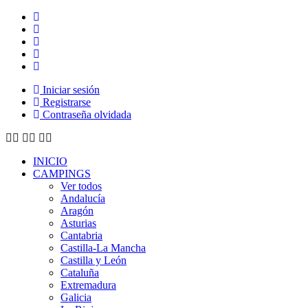
Iniciar sesión
Registrarse
Contraseña olvidada
INICIO
CAMPINGS
Ver todos
Andalucía
Aragón
Asturias
Cantabria
Castilla-La Mancha
Castilla y León
Cataluña
Extremadura
Galicia