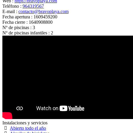
Web :
https://bravoplaya.com
Teléfono :
964319567
E-mail :
contacto@bravoplaya.com
Fecha apertura :
1609459200
Fecha cierre :
1640908800
Nº de piscinas :
3
Nº de piscinas infantiles :
2
Instalaciones y servicios
Abierto todo el año