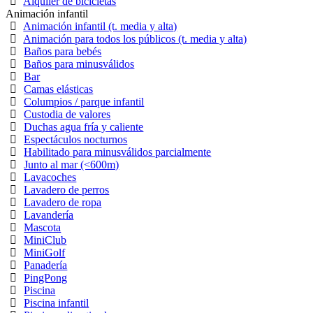
Alquiler de bicicletas
Animación infantil
Animación infantil (t. media y alta)
Animación para todos los públicos (t. media y alta)
Baños para bebés
Baños para minusválidos
Bar
Camas elásticas
Columpios / parque infantil
Custodia de valores
Duchas agua fría y caliente
Espectáculos nocturnos
Habilitado para minusválidos parcialmente
Junto al mar (<600m)
Lavacoches
Lavadero de perros
Lavadero de ropa
Lavandería
Mascota
MiniClub
MiniGolf
Panadería
PingPong
Piscina
Piscina infantil