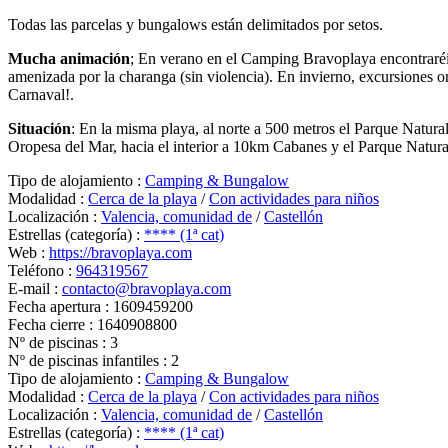
Todas las parcelas y bungalows están delimitados por setos.
Mucha animación
; En verano en el Camping Bravoplaya encontraréis 
amenizada por la charanga (sin violencia). En invierno, excursiones o
Carnaval!.
Situación
: En la misma playa, al norte a 500 metros el Parque Natur
Oropesa del Mar, hacia el interior a 10km Cabanes y el Parque Natural
Tipo de alojamiento :
Camping & Bungalow
Modalidad :
Cerca de la playa
/
Con actividades para niños
Localización :
Valencia, comunidad de
/
Castellón
Estrellas (categoría) :
**** (1ª cat)
Web :
https://bravoplaya.com
Teléfono :
964319567
E-mail :
contacto@bravoplaya.com
Fecha apertura :
1609459200
Fecha cierre :
1640908800
Nº de piscinas :
3
Nº de piscinas infantiles :
2
Tipo de alojamiento :
Camping & Bungalow
Modalidad :
Cerca de la playa
/
Con actividades para niños
Localización :
Valencia, comunidad de
/
Castellón
Estrellas (categoría) :
**** (1ª cat)