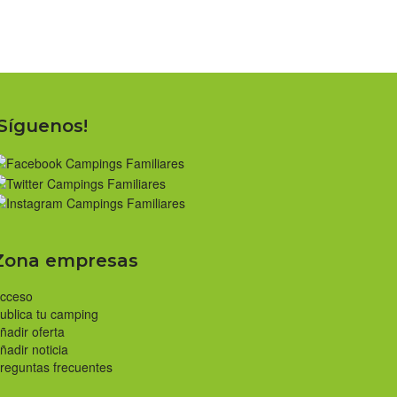
¡Síguenos!
Zona empresas
cceso
ublica tu camping
ñadir oferta
ñadir noticia
reguntas frecuentes