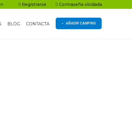
ón
Registrarse
Contraseña olvidada
S
BLOG
CONTACTA
AÑADIR CAMPING