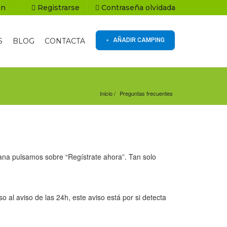
ón
Registrarse
Contraseña olvidada
S
BLOG
CONTACTA
AÑADIR CAMPING
Inicio
Preguntas frecuentes
ntana pulsamos sobre “Regístrate ahora”. Tan solo
o al aviso de las 24h, este aviso está por si detecta