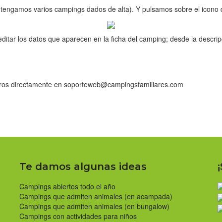
tengamos varios campings dados de alta). Y pulsamos sobre el icono d
ar los datos que aparecen en la ficha del camping; desde la descripció
tros directamente en soporteweb@campingsfamiliares.com
Te damos algunas ideas
Campings abiertos todo el año
Campings que admiten animales (en acampada)
Campings que admiten animales (en bungalow)
Campings con actividades para niños