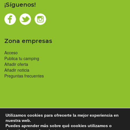
¡Síguenos!
Zona empresas
Acceso
Publica tu camping
Añadir oferta
Añadir noticia
Preguntas frecuentes
Utilizamos cookies para ofrecerte la mejor experiencia en
nuestra web.
© Copyright 2014-2026 | Campings Familiares
Puedes aprender más sobre qué cookies utilizamos o